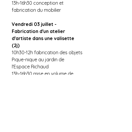
13h-16h30 conception et
fabrication du mobilier
Vendredi 03 juillet -
Fabrication d'un atelier
d'artiste dans une valisette
(2j)
10h30-12h fabrication des objets
Pique-nique au jardin de
l'Espace Richaud
13h-16h30 mise en volume de
l'espace
Pour les déjeuners : possibilté
d'un repas fournis ou bien les
collégiens apportent leur lunch
box (au choix suivant les jours).
Si le temps ne nous permet pas
de déjeuner dehors, nous