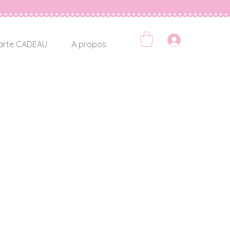
Se connec
arte CADEAU
A propos