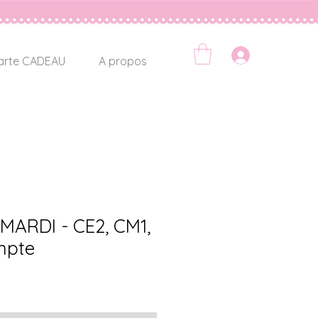
Se connec
arte CADEAU
A propos
 MARDI - CE2, CM1,
mpte